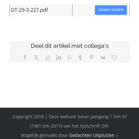
DT-29-3-227.pdf
DOWNLOADEN
Deel dit artikel met collega's
Facebook
X
Reddit
LinkedIn
WhatsApp
Tumblr
Pinterest
Vk
E-
mail
Copyright 2018 | Deze website bevat jaargang 1 t/m 37
(1981 t/m 2017) van het tijdschrift Dth
Mogelijk gemaakt door
Gedachten Uitpluizen
|