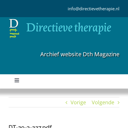
Ga
naar
info@directievetherapie.nl
inhoud
Archief website Dth Magazine
Toggle
Navigation
Home
Vorige
Volgende
Archief
DT-29-3-227.pdf