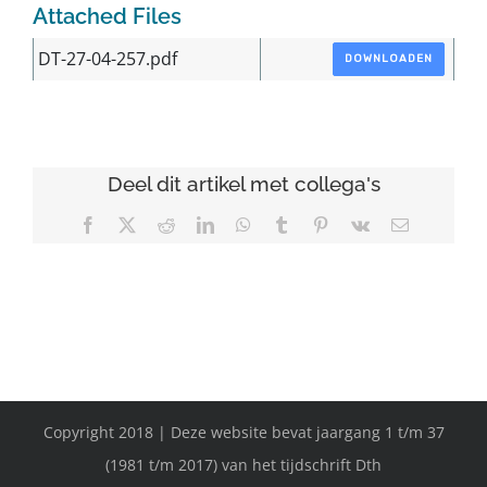
Attached Files
DT-27-04-257.pdf
DOWNLOADEN
Deel dit artikel met collega's
Facebook
X
Reddit
LinkedIn
WhatsApp
Tumblr
Pinterest
Vk
E-
mail
Copyright 2018 | Deze website bevat jaargang 1 t/m 37
(1981 t/m 2017) van het tijdschrift Dth