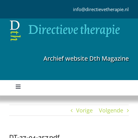
Ga
naar
info@directievetherapie.nl
inhoud
Archief website Dth Magazine
Toggle
Navigation
Home
Vorige
Volgende
Archief
DT-27-04-257.pdf