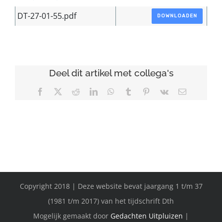
DT-27-01-55.pdf
DOWNLOADEN
Deel dit artikel met collega's
Facebook
X
Reddit
LinkedIn
WhatsApp
Tumblr
Pinterest
Vk
E-
mail
Copyright 2018 | Deze website bevat jaargang 1 t/m 37
(1981 t/m 2017) van het tijdschrift Dth
Mogelijk gemaakt door
Gedachten Uitpluizen
|