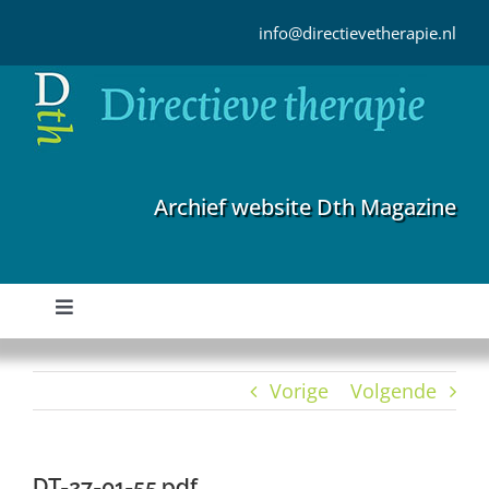
Ga
naar
info@directievetherapie.nl
inhoud
Archief website Dth Magazine
Toggle
Navigation
Home
Vorige
Volgende
Archief
DT-27-01-55.pdf