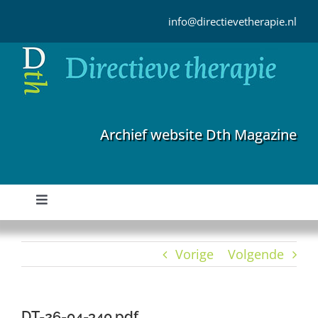
Ga
naar
info@directievetherapie.nl
inhoud
Archief website Dth Magazine
Toggle
Navigation
Home
Vorige
Volgende
Archief
DT-26-04-340.pdf