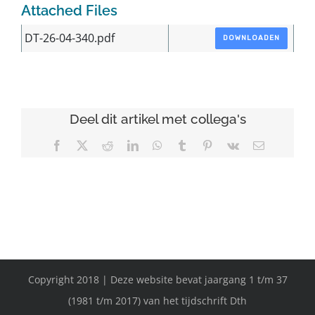
Attached Files
DT-26-04-340.pdf
DOWNLOADEN
Deel dit artikel met collega's
Facebook
X
Reddit
LinkedIn
WhatsApp
Tumblr
Pinterest
Vk
E-
mail
Copyright 2018 | Deze website bevat jaargang 1 t/m 37
(1981 t/m 2017) van het tijdschrift Dth