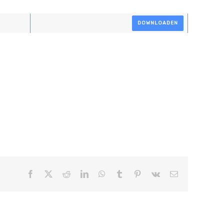
DOWNLOADEN
Facebook
X
Reddit
LinkedIn
WhatsApp
Tumblr
Pinterest
Vk
E-
mail