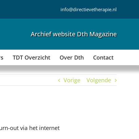
info@directievetherapie.nl
Archief website Dth Magazine
rs
TDT Overzicht
Over Dth
Contact
Vorige
Volgende
rn-out via het internet