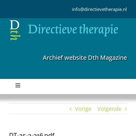
Ga
naar
info@directievetherapie.nl
inhoud
Archief website Dth Magazine
Toggle
Navigation
Home
Vorige
Volgende
Archief
DT-25-3-316.pdf