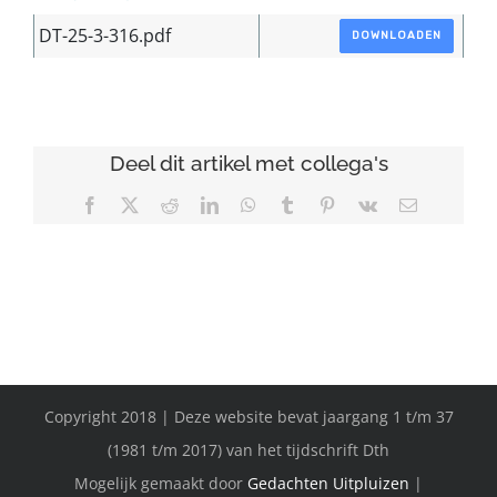
DT-25-3-316.pdf
DOWNLOADEN
Deel dit artikel met collega's
Facebook
X
Reddit
LinkedIn
WhatsApp
Tumblr
Pinterest
Vk
E-
mail
Copyright 2018 | Deze website bevat jaargang 1 t/m 37
(1981 t/m 2017) van het tijdschrift Dth
Mogelijk gemaakt door
Gedachten Uitpluizen
|