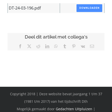
DT-24-03-196.pdf
DOWNLOADEN
Deel dit artikel met collega's
Facebook
X
Reddit
LinkedIn
WhatsApp
Tumblr
Pinterest
Vk
E-
mail
Copyright 2018 | Deze website bevat jaargang 1 t/m 37
(1981 t/m 2017) van het tijdschrift Dth
Mogelijk gemaakt door
Gedachten Uitpluizen
|