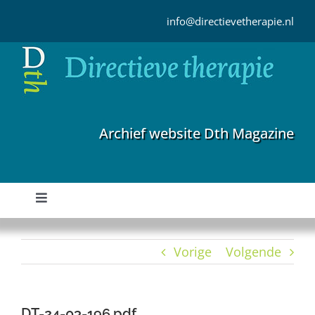
Ga
naar
info@directievetherapie.nl
inhoud
Archief website Dth Magazine
Toggle
Navigation
Home
Vorige
Volgende
Archief
DT-24-03-196.pdf