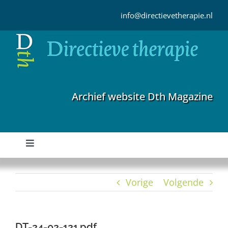
Ga
naar
info@directievetherapie.nl
inhoud
Archief website Dth Magazine
Toggle
Navigation
Home
Vorige
Volgende
Archief
DT-24-02-121.pdf