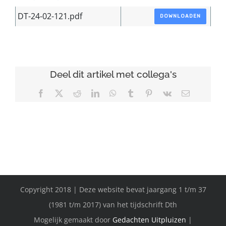
DT-24-02-121.pdf
DOWNLOADEN
Deel dit artikel met collega's
Facebook
X
Reddit
LinkedIn
WhatsApp
Tumblr
Pinterest
Vk
E-
mail
Copyright 2018 | Deze website bevat jaargang 1 t/m 37
(1981 t/m 2017) van het tijdschrift Dth
Mogelijk gemaakt door
Gedachten Uitpluizen
|