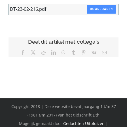
DT-23-02-216.pdf
DOWNLOADEN
Deel dit artikel met collega's
Facebook
X
Reddit
LinkedIn
WhatsApp
Tumblr
Pinterest
Vk
E-
mail
Copyright 2018 | Deze website bevat jaargang 1 t/m 37
(1981 t/m 2017) van het tijdschrift Dth
Mogelijk gemaakt door
Gedachten Uitpluizen
|