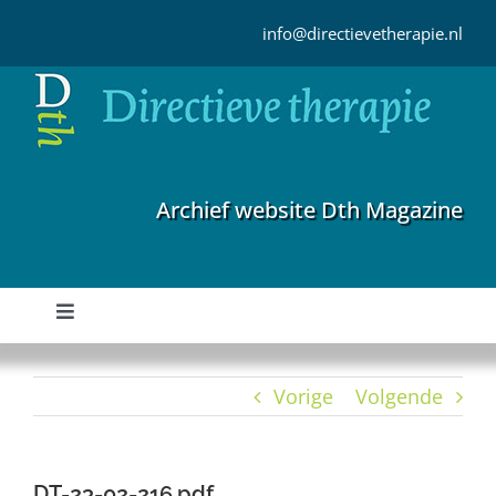
Ga
naar
info@directievetherapie.nl
inhoud
Archief website Dth Magazine
Toggle
Navigation
Home
Vorige
Volgende
Archief
DT-23-02-216.pdf