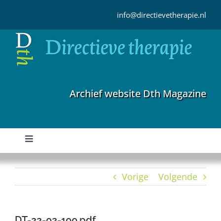
Ga
naar
info@directievetherapie.nl
inhoud
Archief website Dth Magazine
Toggle
Navigation
Home
Vorige
Volgende
Archief
DT-22-02-100.pdf