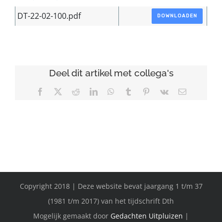
DT-22-02-100.pdf
DOWNLOADEN
Deel dit artikel met collega's
Facebook
X
Reddit
LinkedIn
WhatsApp
Tumblr
Pinterest
Vk
E-
mail
Copyright 2018 | Deze website bevat jaargang 1 t/m 37
(1981 t/m 2017) van het tijdschrift Dth
Mogelijk gemaakt door
Gedachten Uitpluizen
|