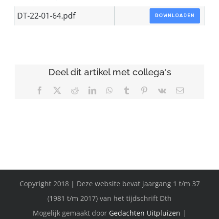
DT-22-01-64.pdf
DOWNLOADEN
Deel dit artikel met collega's
Facebook
X
Reddit
LinkedIn
WhatsApp
Tumblr
Pinterest
Vk
E-
mail
Copyright 2018 | Deze website bevat jaargang 1 t/m 37
(1981 t/m 2017) van het tijdschrift Dth
Mogelijk gemaakt door
Gedachten Uitpluizen
|