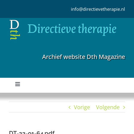
Ga
naar
info@directievetherapie.nl
inhoud
Archief website Dth Magazine
Toggle
Navigation
Home
Vorige
Volgende
Archief
DT-22-01-64.pdf