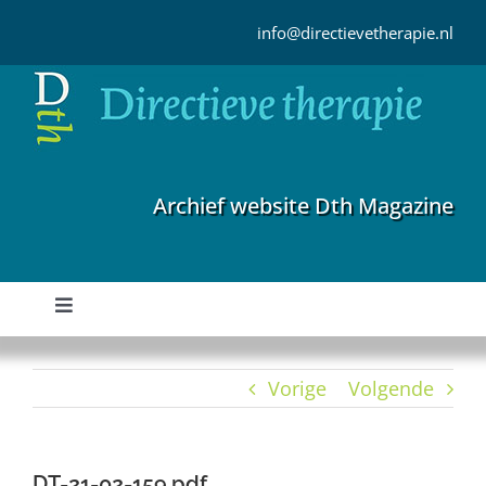
Ga
naar
info@directievetherapie.nl
inhoud
Archief website Dth Magazine
Toggle
Navigation
Home
Vorige
Volgende
Archief
DT-21-02-159.pdf