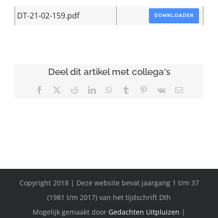
DT-21-02-159.pdf
DOWNLOADEN
Deel dit artikel met collega's
Facebook
X
Reddit
LinkedIn
WhatsApp
Tumblr
Pinterest
Vk
E-
mail
Copyright 2018 | Deze website bevat jaargang 1 t/m 37
(1981 t/m 2017) van het tijdschrift Dth
Mogelijk gemaakt door
Gedachten Uitpluizen
|