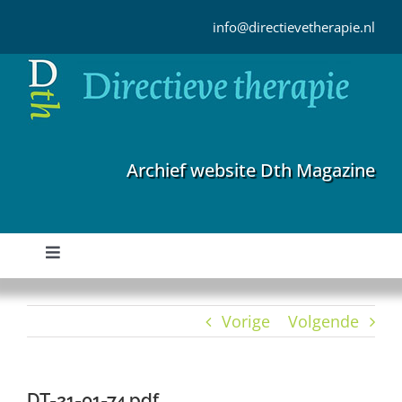
Ga
naar
info@directievetherapie.nl
inhoud
Archief website Dth Magazine
Toggle
Navigation
Home
Vorige
Volgende
Archief
DT-21-01-74.pdf