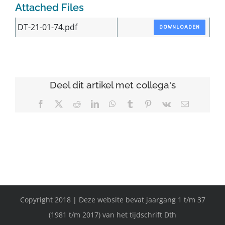
Attached Files
DT-21-01-74.pdf
DOWNLOADEN
Deel dit artikel met collega's
Facebook
X
Reddit
LinkedIn
WhatsApp
Tumblr
Pinterest
Vk
E-
mail
Copyright 2018 | Deze website bevat jaargang 1 t/m 37
(1981 t/m 2017) van het tijdschrift Dth