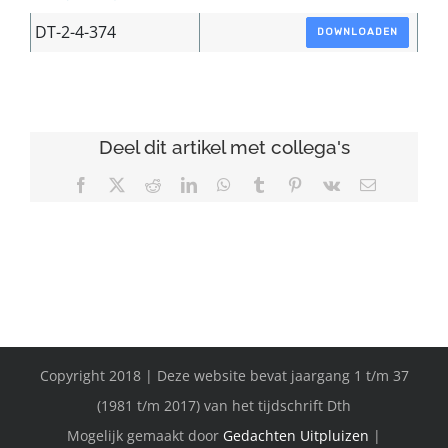
DT-2-4-374
DOWNLOADEN
Deel dit artikel met collega's
Facebook
X
Reddit
LinkedIn
WhatsApp
Tumblr
Pinterest
Vk
E-
mail
Copyright 2018 | Deze website bevat jaargang 1 t/m 37
(1981 t/m 2017) van het tijdschrift Dth
Mogelijk gemaakt door
Gedachten Uitpluizen
|