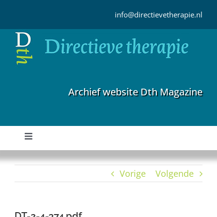
Ga
naar
info@directievetherapie.nl
inhoud
Archief website Dth Magazine
Toggle
Navigation
Home
Vorige
Volgende
Archief
DT-2-4-374.pdf