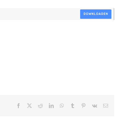
DOWNLOADEN
Facebook
X
Reddit
LinkedIn
WhatsApp
Tumblr
Pinterest
Vk
E-
mail