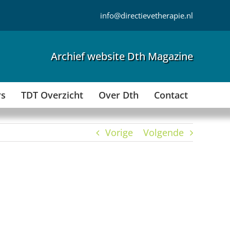
info@directievetherapie.nl
Archief website Dth Magazine
rs
TDT Overzicht
Over Dth
Contact
Vorige
Volgende