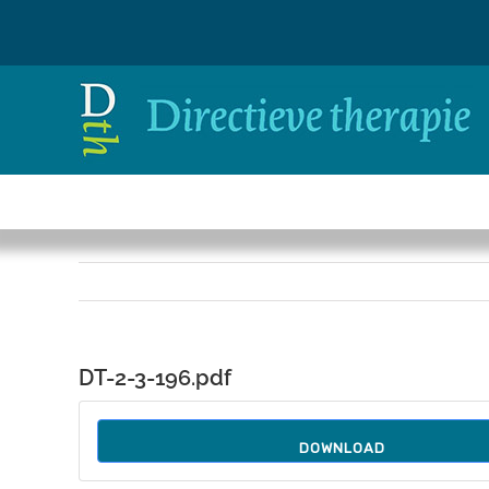
Ga
naar
inhoud
DT-2-3-196.pdf
DOWNLOAD