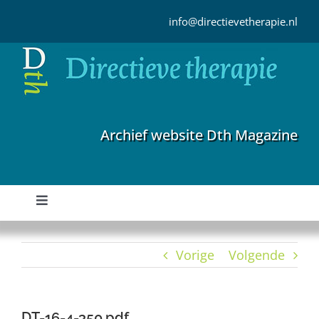
Ga
naar
info@directievetherapie.nl
inhoud
Archief website Dth Magazine
Toggle
Navigation
Home
Vorige
Volgende
Archief
DT-16-4-350.pdf