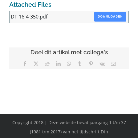
Attached Files
DT-16-4-350.pdf
DOWNLOADEN
Deel dit artikel met collega's
Facebook
X
Reddit
LinkedIn
WhatsApp
Tumblr
Pinterest
Vk
E-
mail
Copyright 2018 | Deze website bevat jaargang 1 t/m 37
(1981 t/m 2017) van het tijdschrift Dth