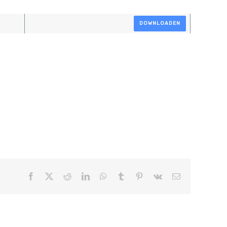
DOWNLOADEN
Facebook
X
Reddit
LinkedIn
WhatsApp
Tumblr
Pinterest
Vk
E-
mail