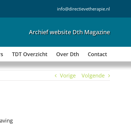
info@directievetherapie.nl
Archief website Dth Magazine
rs
TDT Overzicht
Over Dth
Contact
Vorige
Volgende
laving