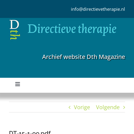
Ga
naar
info@directievetherapie.nl
inhoud
Archief website Dth Magazine
Toggle
Navigation
Home
Vorige
Volgende
Archief
DT-15-1-99.pdf