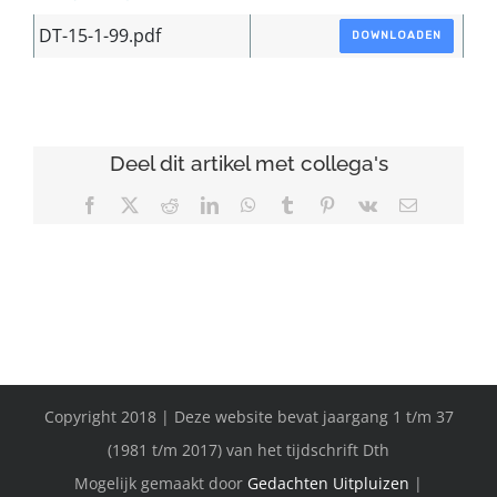
DT-15-1-99.pdf
DOWNLOADEN
Deel dit artikel met collega's
Facebook
X
Reddit
LinkedIn
WhatsApp
Tumblr
Pinterest
Vk
E-
mail
Copyright 2018 | Deze website bevat jaargang 1 t/m 37
(1981 t/m 2017) van het tijdschrift Dth
Mogelijk gemaakt door
Gedachten Uitpluizen
|