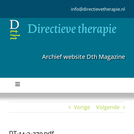
Ga
naar
info@directievetherapie.nl
inhoud
Archief website Dth Magazine
Toggle
Navigation
Home
Vorige
Volgende
Archief
DT-14-3-270.pdf