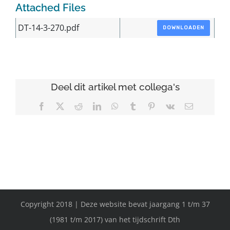
Attached Files
DT-14-3-270.pdf
DOWNLOADEN
Deel dit artikel met collega's
Facebook
X
Reddit
LinkedIn
WhatsApp
Tumblr
Pinterest
Vk
E-
mail
Copyright 2018 | Deze website bevat jaargang 1 t/m 37
(1981 t/m 2017) van het tijdschrift Dth