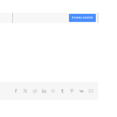
DOWNLOADEN
Facebook
X
Reddit
LinkedIn
WhatsApp
Tumblr
Pinterest
Vk
E-
mail