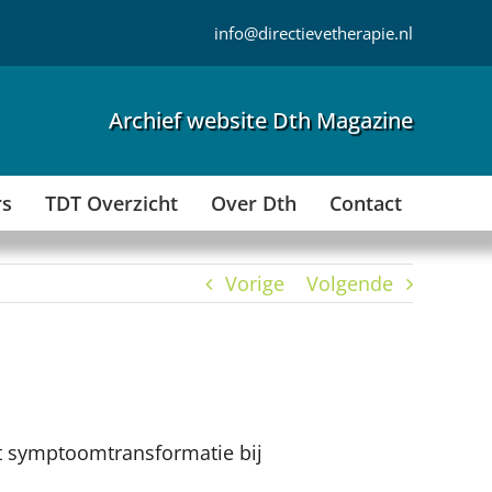
info@directievetherapie.nl
Archief website Dth Magazine
rs
TDT Overzicht
Over Dth
Contact
Vorige
Volgende
t symptoomtransformatie bij