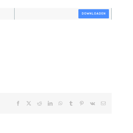
DOWNLOADEN
Facebook
X
Reddit
LinkedIn
WhatsApp
Tumblr
Pinterest
Vk
E-
mail