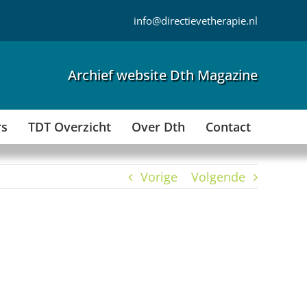
info@directievetherapie.nl
Archief website Dth Magazine
rs
TDT Overzicht
Over Dth
Contact
Vorige
Volgende