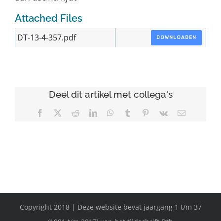
Attached Files
DT-13-4-357.pdf
DOWNLOADEN
Deel dit artikel met collega's
Facebook
X
Reddit
LinkedIn
WhatsApp
Tumblr
Pinterest
Vk
E-
mail
Copyright 2018 | Deze website bevat jaargang 1 t/m 37