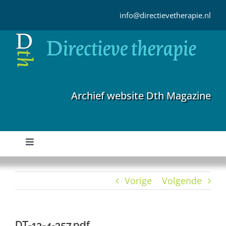
Ga
naar
info@directievetherapie.nl
inhoud
Archief website Dth Magazine
Toggle
Navigation
Home
Vorige
Volgende
Archief
DT-13-4-357.pdf