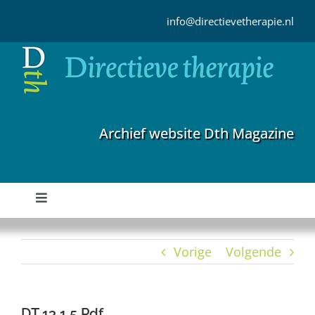
Ga
naar
info@directievetherapie.nl
inhoud
Archief website Dth Magazine
Toggle
Navigation
Home
Vorige
Volgende
Archief
DT 13 1 5 Pdf