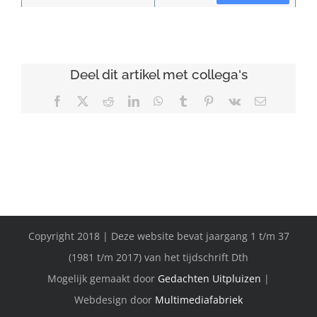
Deel dit artikel met collega's
Facebook
X
Reddit
LinkedIn
WhatsApp
Tumblr
Pinterest
Vk
E-
mail
Copyright 2018 | Deze website bevat jaargang 1 t/m 37
(1981 t/m 2017) van het tijdschrift Dth
Mogelijk gemaakt door
Gedachten Uitpluizen
|
Webdesign door
Multimediafabriek