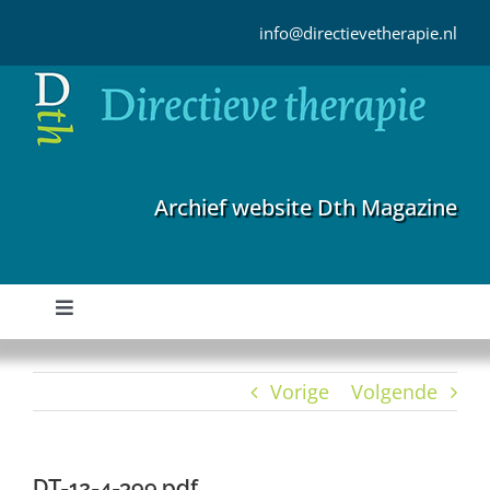
Ga
naar
info@directievetherapie.nl
inhoud
Archief website Dth Magazine
Toggle
Navigation
Home
Vorige
Volgende
Archief
DT-12-4-399.pdf