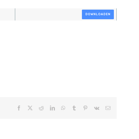
DOWNLOADEN
Facebook
X
Reddit
LinkedIn
WhatsApp
Tumblr
Pinterest
Vk
E-
mail