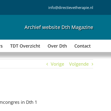
info@directievetherapie.nl
Archief website Dth Magazine
rs
TDT Overzicht
Over Dth
Contact
Vorige
Volgende
umcongres in Dth 1