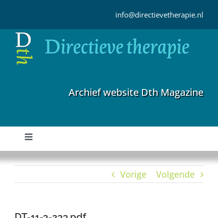
Ga
naar
info@directievetherapie.nl
inhoud
Archief website Dth Magazine
Toggle
Navigation
Home
Vorige
Volgende
Archief
DT-11-3-233.pdf