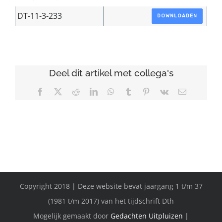
DT-11-3-233
DOWNLOADEN
Deel dit artikel met collega's
Facebook
X
Reddit
LinkedIn
WhatsApp
Tumblr
Pinterest
Vk
E-
mail
Copyright 2018 | Deze website bevat jaargang 1 t/m 37
(1981 t/m 2017) van het tijdschrift Dth
Mogelijk gemaakt door
Gedachten Uitpluizen
|