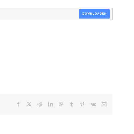
DOWNLOADEN
Facebook
X
Reddit
LinkedIn
WhatsApp
Tumblr
Pinterest
Vk
E-
mail