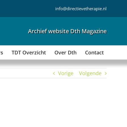
info@directievetherapie.nl
Archief website Dth Magazine
rs
TDT Overzicht
Over Dth
Contact
Vorige
Volgende