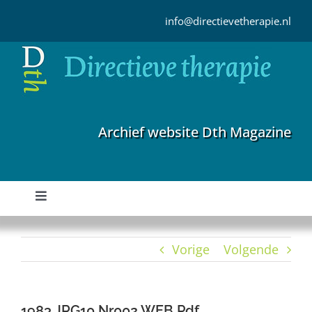
Ga
naar
info@directievetherapie.nl
inhoud
Archief website Dth Magazine
Toggle
Navigation
Home
Vorige
Volgende
Archief
1983 JRG10 Nr002 WEB Pdf