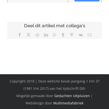
Deel dit artikel met collega's
Facebook
X
Reddit
LinkedIn
WhatsApp
Tumblr
Pinterest
Vk
E-
mail
Copyright 2018 | Deze website bevat jaargang 1 t/m 37
(1981 t/m 2017) van het tijdschrift Dth
Mogelijk gemaakt door
Gedachten Uitpluizen
|
Webdesign door
Multimediafabriek