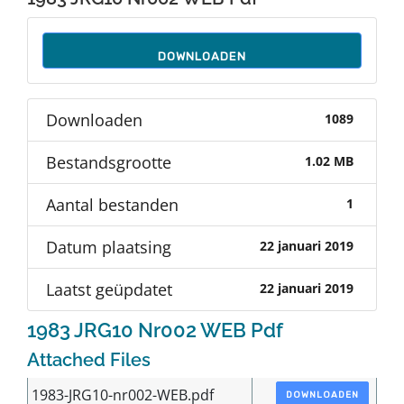
Auteurs
DOWNLOADEN
TDT Overzicht
Downloaden
1089
Over Dth
Bestandsgrootte
1.02 MB
Contact
Aantal bestanden
1
Datum plaatsing
22 januari 2019
Laatst geüpdatet
22 januari 2019
1983 JRG10 Nr002 WEB Pdf
Attached Files
1983-JRG10-nr002-WEB.pdf
DOWNLOADEN