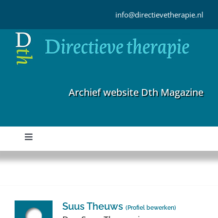
Ga
naar
info@directievetherapie.nl
inhoud
Archief website Dth Magazine
Toggle
Navigation
Home
Archief
Suus Theuws
(
Profiel bewerken
)