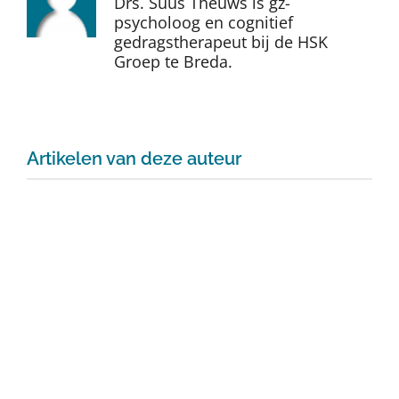
Drs. Suus Theuws is gz-
Auteurs
psycholoog en cognitief
gedragstherapeut bij de HSK
Groep te Breda.
TDT Overzicht
Over Dth
Artikelen van deze auteur
Contact