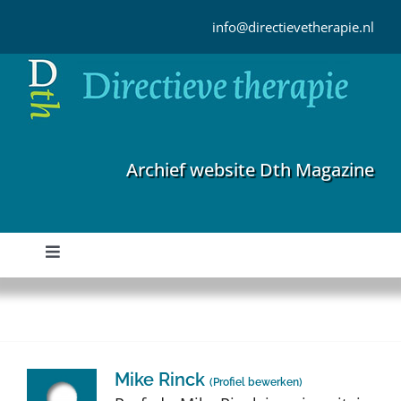
Ga
naar
info@directievetherapie.nl
inhoud
Archief website Dth Magazine
Toggle
Navigation
Home
Archief
Mike Rinck
(
Profiel bewerken
)