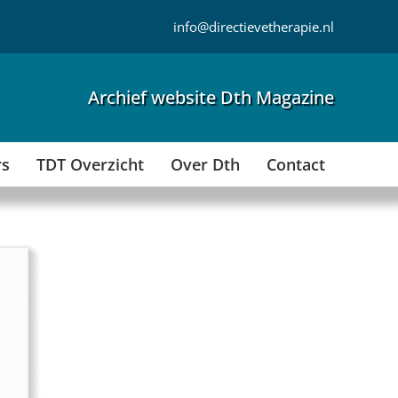
info@directievetherapie.nl
Archief website Dth Magazine
rs
TDT Overzicht
Over Dth
Contact