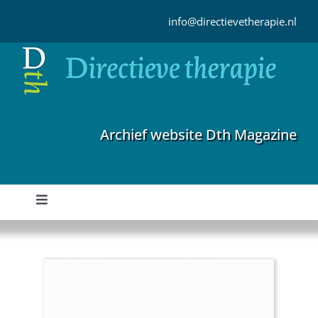
Ga
naar
info@directievetherapie.nl
inhoud
Archief website Dth Magazine
Toggle
Navigation
Home
Archief