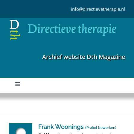
Ga
naar
info@directievetherapie.nl
inhoud
Archief website Dth Magazine
Toggle
Navigation
Home
Archief
Frank Woonings
(
Profiel bewerken
)