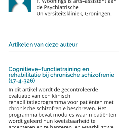
F. Woonings is arts–assistent aan
Auteurs
de Psychiatrische
Universiteitskliniek, Groningen.
TDT Overzicht
Over Dth
Artikelen van deze auteur
Contact
Cognitieve–functietraining en
rehabilitatie bij chronische schizofrenie
(17-4-326)
In dit artikel wordt de gecontroleerde
evaluatie van een klinisch
rehabilitatieprogramma voor patiënten met
chronische schizofrenie beschreven. Het
programma bevat modules waarin patiënten
wordt geleerd hun kwetsbaarheid te
accepteren en te hanteren, en waarbij zowel