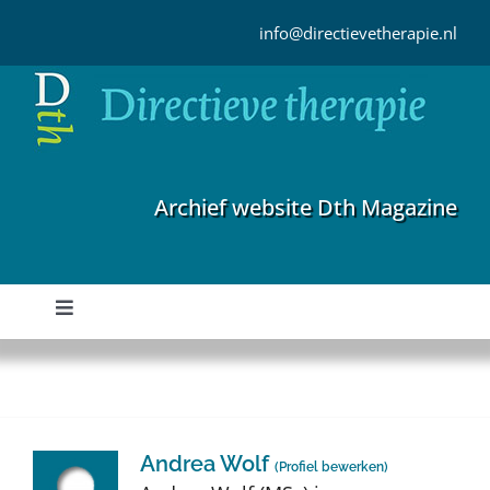
Ga
naar
info@directievetherapie.nl
inhoud
Archief website Dth Magazine
Toggle
Navigation
Home
Archief
Andrea Wolf
(
Profiel bewerken
)