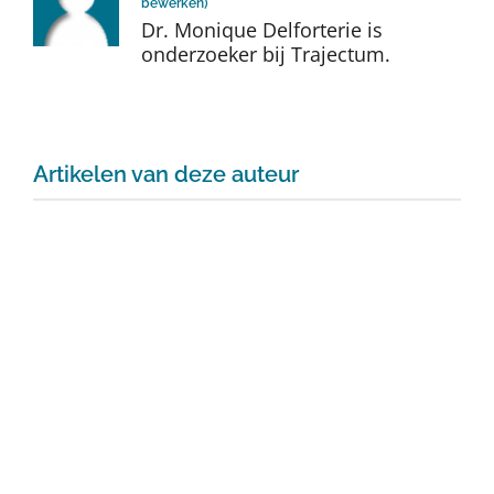
bewerken
)
Auteurs
Dr. Monique Delforterie is
onderzoeker bij Trajectum.
TDT Overzicht
Over Dth
Artikelen van deze auteur
Contact