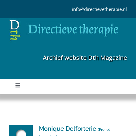
Ga
naar
info@directievetherapie.nl
inhoud
Archief website Dth Magazine
Toggle
Navigation
Home
Archief
Monique Delforterie
(
Profiel