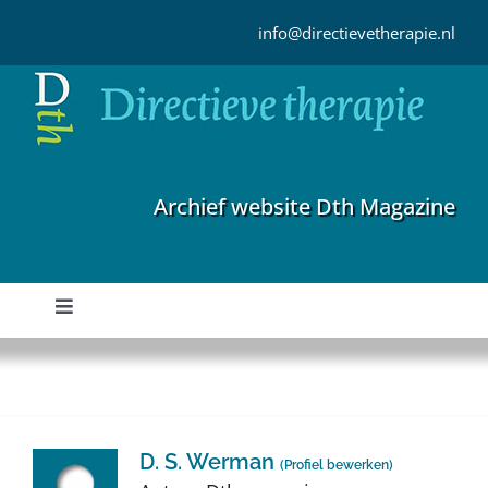
Ga
naar
info@directievetherapie.nl
inhoud
Archief website Dth Magazine
Toggle
Navigation
Home
Archief
D. S. Werman
(
Profiel bewerken
)