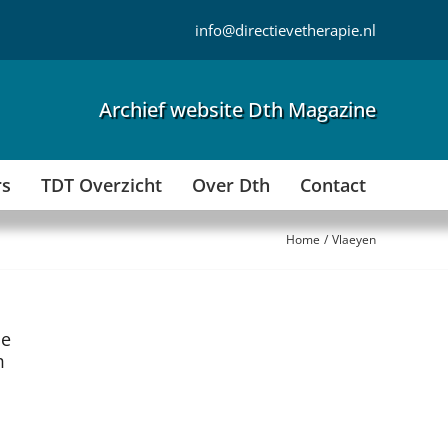
info@directievetherapie.nl
Archief website Dth Magazine
rs
TDT Overzicht
Over Dth
Contact
Home
Vlaeyen
le
m