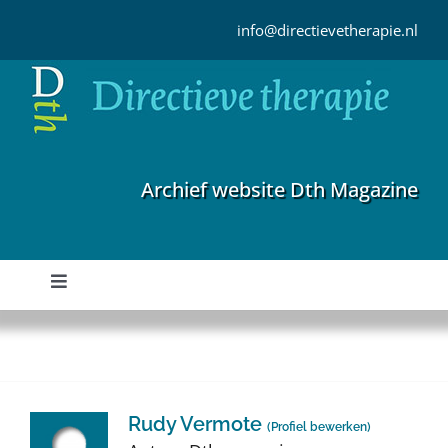
Ga
naar
info@directievetherapie.nl
inhoud
Archief website Dth Magazine
Toggle
Navigation
Home
Archief
Rudy Vermote
(
Profiel bewerken
)