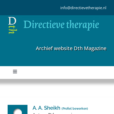
Ga
naar
info@directievetherapie.nl
inhoud
Archief website Dth Magazine
Toggle
Navigation
Home
Archief
A. A. Sheikh
(
Profiel bewerken
)