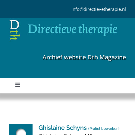
Ga
naar
info@directievetherapie.nl
inhoud
Archief website Dth Magazine
Toggle
Navigation
Home
Archief
Ghislaine Schyns
(
Profiel bewerken
)