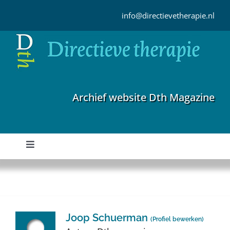
Ga
naar
info@directievetherapie.nl
inhoud
Archief website Dth Magazine
Toggle
Navigation
Home
Archief
Joop Schuerman
(
Profiel bewerken
)