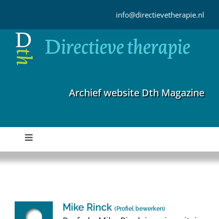
Ga
naar
info@directievetherapie.nl
inhoud
Archief website Dth Magazine
Toggle
Navigation
Home
Archief
Mike Rinck
(
Profiel bewerken
)