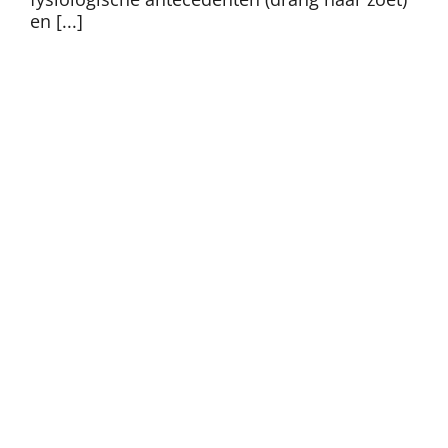
en [...]