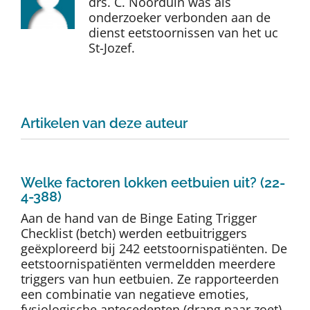
drs. C. Noorduin was als
Auteurs
onderzoeker verbonden aan de
dienst eetstoornissen van het uc
St-Jozef.
TDT Overzicht
Over Dth
Artikelen van deze auteur
Contact
Welke factoren lokken eetbuien uit? (22-
4-388)
Aan de hand van de Binge Eating Trigger
Checklist (betch) werden eetbuitriggers
geëxploreerd bij 242 eetstoornispatiënten. De
eetstoornispatiënten vermeldden meerdere
triggers van hun eetbuien. Ze rapporteerden
een combinatie van negatieve emoties,
fysiologische antecedenten (drang naar zoet)