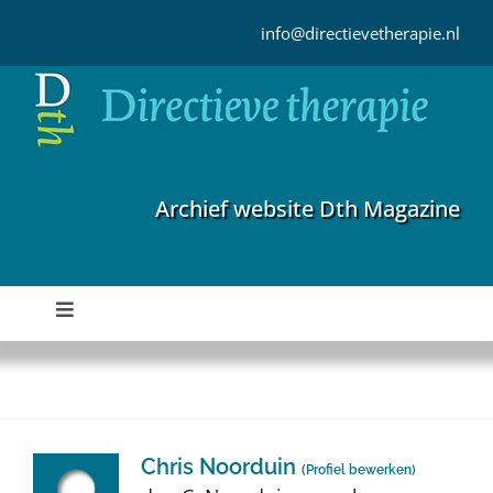
Ga
naar
info@directievetherapie.nl
inhoud
Archief website Dth Magazine
Toggle
Navigation
Home
Archief
Chris Noorduin
(
Profiel bewerken
)