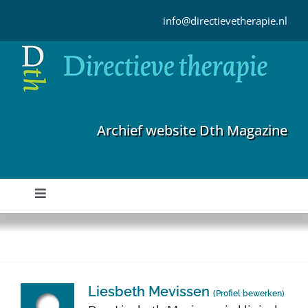
Ga
naar
info@directievetherapie.nl
inhoud
Archief website Dth Magazine
Toggle
Navigation
Home
Archief
Liesbeth Mevissen
(
Profiel bewerken
)