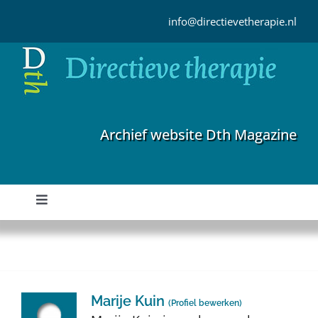
Ga
naar
info@directievetherapie.nl
inhoud
Archief website Dth Magazine
Toggle
Navigation
Home
Archief
Marije Kuin
(
Profiel bewerken
)