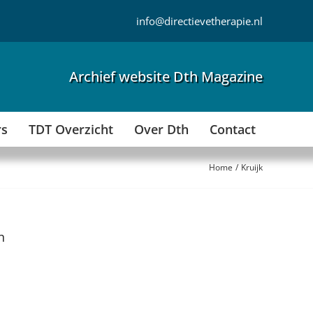
info@directievetherapie.nl
Archief website Dth Magazine
rs
TDT Overzicht
Over Dth
Contact
Home
Kruijk
n