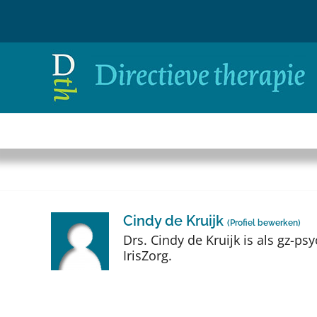
Ga
naar
inhoud
Cindy de Kruijk
(
Profiel bewerken
)
Drs. Cindy de Kruijk is als gz-
IrisZorg.