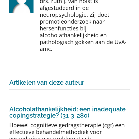
drs. ruth j. van holst is
Auteurs
afgestudeerd in de
neuropsychologie. Zij doet
promotieonderzoek naar
TDT Overzicht
hersenfuncties bij
alcoholafhankelijkheid en
pathologisch gokken aan de UvA-
Over Dth
amc.
Contact
Artikelen van deze auteur
Alcoholafhankelijkheid: een inadequate
copingstrategie? (31-3-280)
Hoewel cognitieve gedragstherapie (cgt) een
effectieve behandelmethodiek voor
verandering van problematisch