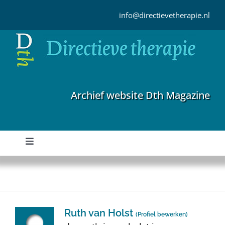
Ga
naar
info@directievetherapie.nl
inhoud
Archief website Dth Magazine
Toggle
Navigation
Home
Archief
Ruth van Holst
(
Profiel bewerken
)