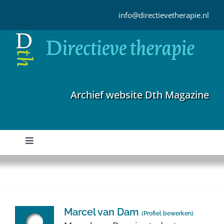
Ga
naar
info@directievetherapie.nl
inhoud
Archief website Dth Magazine
Toggle
Navigation
Home
Archief
Marcel van Dam
(
Profiel bewerken
)