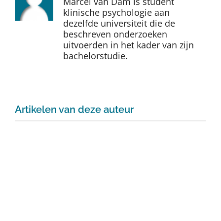
Marcel van Dam is student
Auteurs
klinische psychologie aan
dezelfde universiteit die de
beschreven onderzoeken
TDT Overzicht
uitvoerden in het kader van zijn
bachelorstudie.
Over Dth
Contact
Artikelen van deze auteur