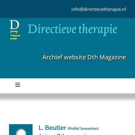
Ga
naar
info@directievetherapie.nl
inhoud
Archief website Dth Magazine
Toggle
Navigation
Home
Archief
L. Beutler
(
Profiel bewerken
)