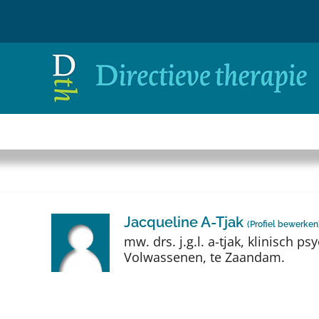
Ga
naar
inhoud
Jacqueline A-Tjak
(
Profiel bewerken
mw. drs. j.g.l. a-tjak, klinisch 
Volwassenen, te Zaandam.