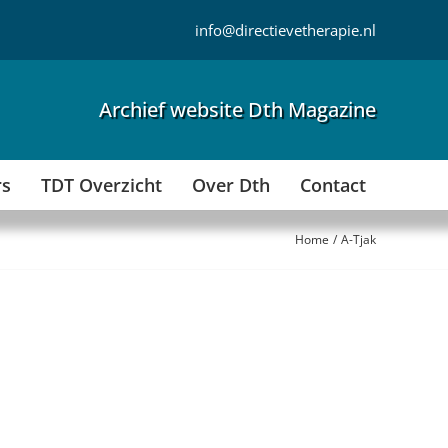
info@directievetherapie.nl
Archief website Dth Magazine
rs
TDT Overzicht
Over Dth
Contact
Home
A-Tjak